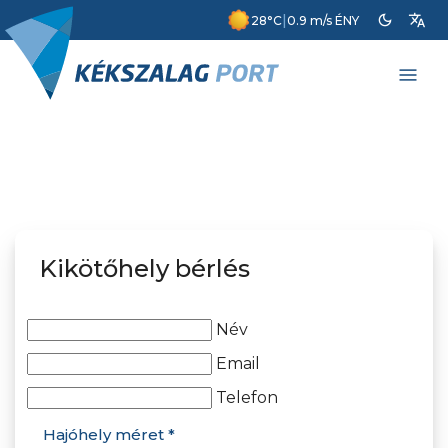
dark_mode
translate
|
28°C
0.9 m/s ÉNY
menu
Kikötőhely bérlés
Név
Email
Telefon
Hajóhely méret *