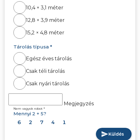
10,4 × 3,1 méter
12,8 × 3,9 méter
15,2 × 4,8 méter
Tárolás típusa *
Egész éves tárolás
Csak téli tárolás
Csak nyári tárolás
Megjegyzés
Nem vagyok robot *
Mennyi 2 + 5?
16
92
67
34
51
send
Küldés