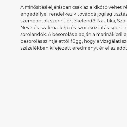
A minősítési eljárásban csak az a kikötő vehet 
engedéllyel rendelkezik továbbá jogilag tisztáz
szempontok szerint értékelendő: Nautika, Szol
Nevelés; szakmai képzés; szórakoztatás; sport- 
sorolandók. A besorolás alapján a marinák csill
besorolás szintje attól függ, hogy a vizsgálati
százalékban kifejezett eredményt ér el az adott