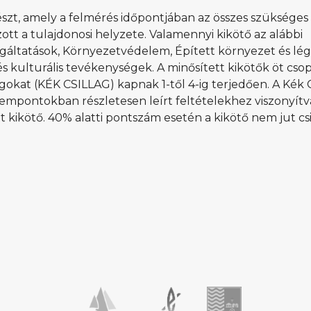
részt, amely a felmérés időpontjában az összes szükséges
ott a tulajdonosi helyzete. Valamennyi kikötő az alábbi
gáltatások, Környezetvédelem, Épített környezet és lég
és kulturális tevékenységek. A minősített kikötők öt cso
agokat (KÉK CSILLAG) kapnak 1-től 4-ig terjedően. A Kék C
 szempontokban részletesen leírt feltételekhez viszonyít
 kikötő. 40% alatti pontszám esetén a kikötő nem jut csi