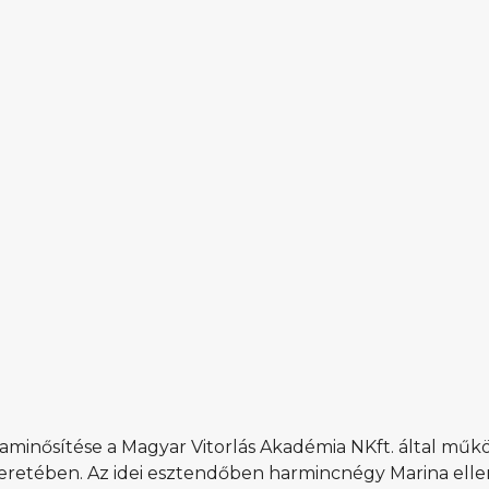
raminősítése a Magyar Vitorlás Akadémia NKft. által műk
keretében. Az idei esztendőben harmincnégy Marina ell