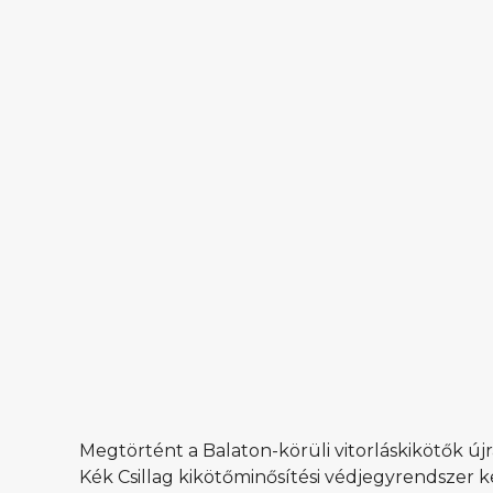
Megtörtént a Balaton-körüli vitorláskikötők új
Kék Csillag kikötőminősítési védjegyrendszer 