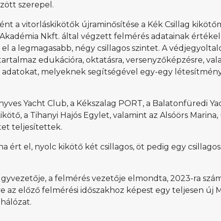
zött szerepel.
 vitorláskikötők újraminősítése a Kék Csillag kikötőm
Akadémia Nkft. által végzett felmérés adatainak értéke
 el a legmagasabb, négy csillagos szintet. A védjegyoltal
s tartalmaz edukációra, oktatásra, versenyzőképzésre, val
ó adatokat, melyeknek segítségével egy-egy létesítmény
nyves Yacht Club, a Kékszalag PORT, a Balatonfüredi Ya
ötő, a Tihanyi Hajós Egylet, valamint az Alsóörs Marina,
t teljesítettek.
 ért el, nyolc kikötő két csillagos, öt pedig egy csillagos
ügyvezetője, a felmérés vezetője elmondta, 2023-ra szá
e az előző felmérési időszakhoz képest egy teljesen új M
hálózat.