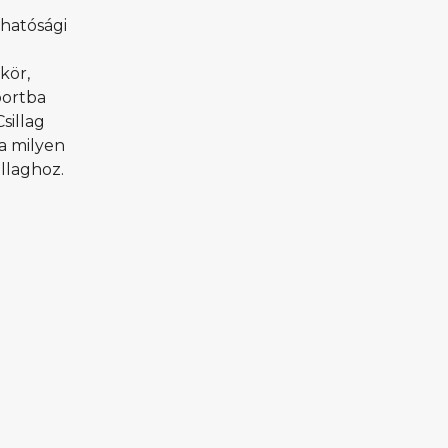
 hatósági
kör,
portba
sillag
va milyen
llaghoz.