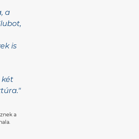
gyakoroljanak, valamint még jobbá
, a
alakítsák vitorlástudásukat. A változatos
szélviszonyok mellett a […]
lubot,
ek is
 két
ktúra."
eznek a
ala.