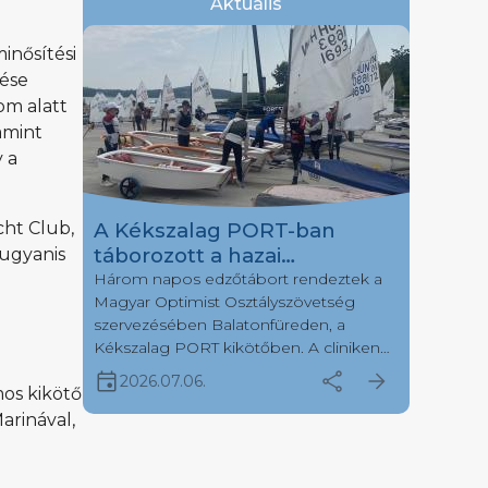
Aktuális
inősítési
lése
om alatt
amint
 a
A Kékszalag PORT-ban
cht Club,
táborozott a hazai
 ugyanis
Optimistes mezőny egy
Három napos edzőtábort rendeztek a
Magyar Optimist Osztályszövetség
része
szervezésében Balatonfüreden, a
Kékszalag PORT kikötőben. A cliniken
több, mint negyven fiatal versenyző
event
share
arrow_forward
2026.07.06.
érkezett hét különböző vitorlásklubból.
mos kikötő
Július első hetén a Kékszalag Port
arinával,
kikötőbe érkezett a hazai optimistes
vitorlázótársadalom egy része, hogy
három napon keresztül tanuljanak