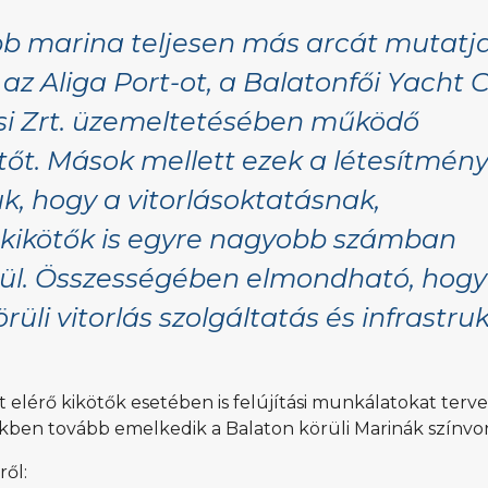
bb marina teljesen más arcát mutatja
az Aliga Port-ot, a Balatonfői Yacht C
si Zrt. üzemeltetésében működő
tőt. Mások mellett ezek a létesítmény
uk, hogy a vitorlásoktatásnak,
 kikötők is egyre nagyobb számban
ül. Összességében elmondható, hogy
örüli vitorlás szolgáltatás és infrastru
t elérő kikötők esetében is felújítási munkálatokat terv
kben tovább emelkedik a Balaton körüli Marinák színvon
ről: