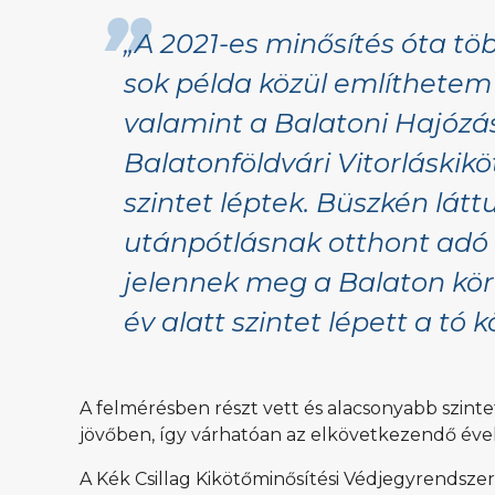
„A 2021-es minősítés óta tö
sok példa közül említhetem 
valamint a Balatoni Hajózá
Balatonföldvári Vitorláskikö
szintet léptek. Büszkén látt
utánpótlásnak otthont adó
jelennek meg a Balaton kör
év alatt szintet lépett a tó k
A felmérésben részt vett és alacsonyabb szinte
jövőben, így várhatóan az elkövetkezendő éve
A Kék Csillag Kikötőminősítési Védjegyrendszer