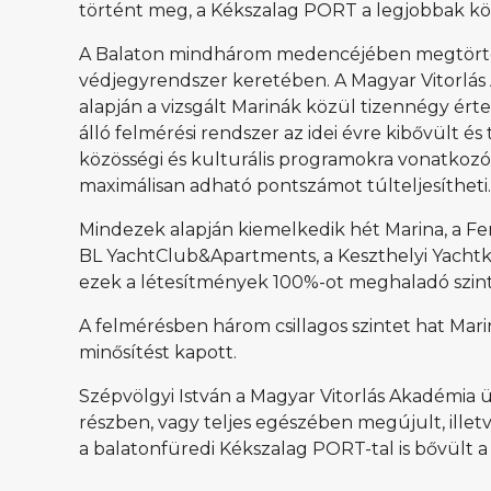
történt meg, a Kékszalag PORT a legjobbak kö
A Balaton mindhárom medencéjében megtörtént a
védjegyrendszer keretében. A Magyar Vitorlás 
alapján a vizsgált Marinák közül tizennégy érte
álló felmérési rendszer az idei évre kibővült é
közösségi és kulturális programokra vonatkoz
maximálisan adható pontszámot túlteljesítheti.
Mindezek alapján kiemelkedik hét Marina, a Fe
BL YachtClub&Apartments, a Keszthelyi Yachtkik
ezek a létesítmények 100%-ot meghaladó szinte
A felmérésben három csillagos szintet hat Marina
minősítést kapott.
Szépvölgyi István a Magyar Vitorlás Akadémia 
részben, vagy teljes egészében megújult, illetv
a balatonfüredi Kékszalag PORT-tal is bővült a 