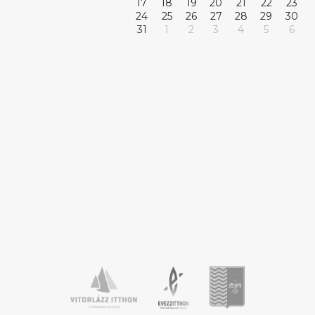
17
18
19
20
21
22
23
24
25
26
27
28
29
30
31
1
2
3
4
5
6
today
Programok ezen a napon
close
2024.04.20
arrow_forward
Program neve