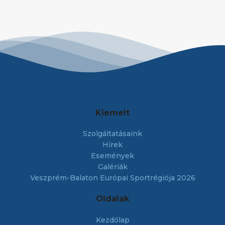
Kiemelt
Szolgáltatásaink
Hírek
Események
Galériák
Veszprém-Balaton Európai Sportrégiója 2026
Oldalak
Kezdőlap