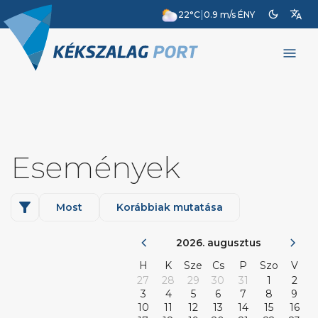
dark_mode
translate
|
22°C
0.9 m/s ÉNY
menu
Események
filter_alt
Most
Korábbiak mutatása
chevron_left
chevron_right
2026. augusztus
H
K
Sze
Cs
P
Szo
V
27
28
29
30
31
1
2
3
4
5
6
7
8
9
10
11
12
13
14
15
16