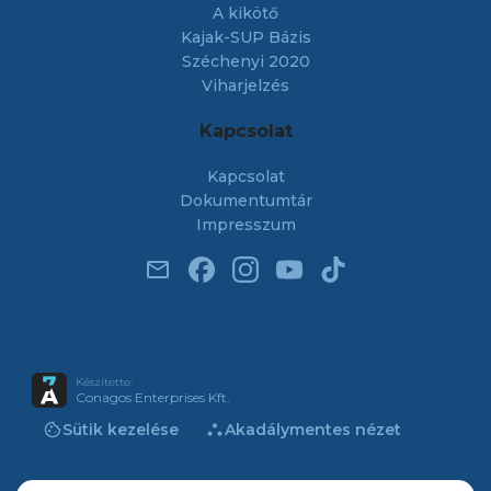
A kikötő
Kajak-SUP Bázis
Széchenyi 2020
Viharjelzés
Kapcsolat
Kapcsolat
Dokumentumtár
Impresszum
email
Készítette:
Conagos Enterprises Kft.
cookie
atr
Sütik kezelése
Akadálymentes nézet