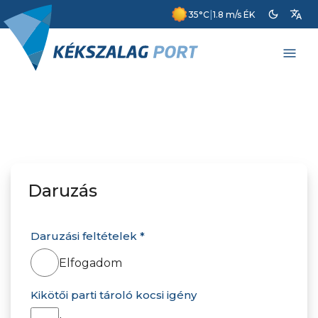
dark_mode
translate
|
35°C
1.8 m/s ÉK
menu
Daruzás
Daruzási feltételek *
Elfogadom
Kikötői parti tároló kocsi igény