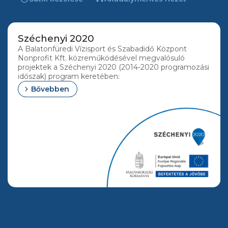
Széchenyi 2020
A Balatonfüredi Vízisport és Szabadidő Központ
Nonprofit Kft. közreműködésével megvalósuló
projektek a Széchenyi 2020 (2014-2020 programozási
időszak) program keretében:
chevron_right
Bővebben