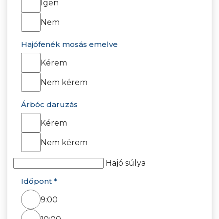
Igen
Nem
Hajófenék mosás emelve
Kérem
Nem kérem
Árbóc daruzás
Kérem
Nem kérem
Hajó súlya
Időpont *
9:00