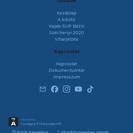
Oldalak
Kezdőlap
A kikötő
Kajak-SUP Bázis
Széchenyi 2020
Viharjelzés
Kapcsolat
Kapcsolat
Dokumentumtár
Impresszum
email
Készítette:
Conagos Enterprises Kft.
cookie
atr
Sütik kezelése
Akadálymentes nézet