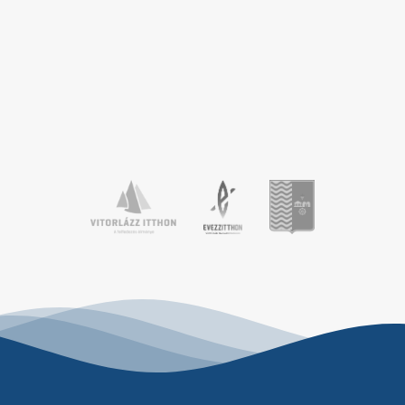
kikötőbe érkezett a hazai optimistes
vitorlázótársadalom egy része, hogy
három napon keresztül tanuljanak
gyakoroljanak, valamint még jobbá
alakítsák vitorlástudásukat. A változatos
szélviszonyok mellett a […]