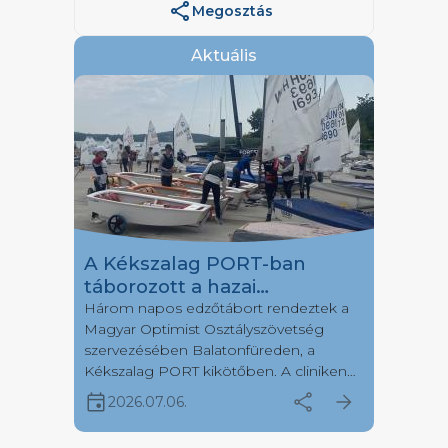
share
Megosztás
Aktuális
A Kékszalag PORT-ban
táborozott a hazai
Optimistes mezőny egy
Három napos edzőtábort rendeztek a
Magyar Optimist Osztályszövetség
része
szervezésében Balatonfüreden, a
Kékszalag PORT kikötőben. A cliniken
több, mint negyven fiatal versenyző
event
share
arrow_forward
2026.07.06.
érkezett hét különböző vitorlásklubból.
Július első hetén a Kékszalag Port