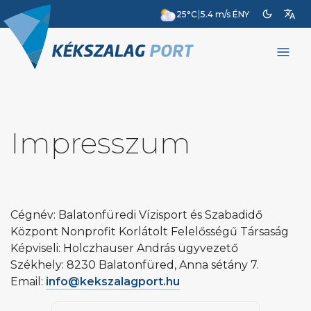
dark_mode
translate
|
25°C
5.4 m/s ÉNY
menu
Impresszum
Cégnév: Balatonfüredi Vízisport és Szabadidő
Központ Nonprofit Korlátolt Felelősségű Társaság
Képviseli: Holczhauser András ügyvezető
Székhely: 8230 Balatonfüred, Anna sétány 7.
Email:
info@kekszalagport.hu