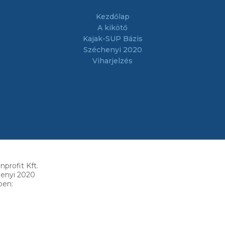
Kezdőlap
A kikötő
Kajak-SUP Bázis
Széchenyi 2020
Viharjelzés
profit Kft.
henyi 2020
ben: