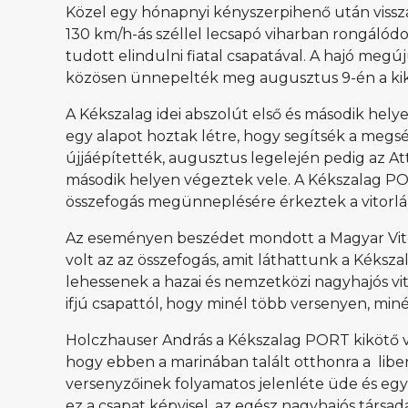
Közel egy hónapnyi kényszerpihenő után visszat
130 km/h-ás széllel lecsapó viharban rongálód
tudott elindulni fiatal csapatával. A hajó megú
közösen ünnepelték meg augusztus 9-én a ki
A Kékszalag idei abszolút első és második helye
egy alapot hoztak létre, hogy segítsék a megsér
újjáépítették, augusztus legelején pedig az At
második helyen végeztek vele. A Kékszalag PORT
összefogás megünneplésére érkeztek a vitorlá
Az eseményen beszédet mondott a Magyar Vitorl
volt az az összefogás, amit láthattunk a Kéksza
lehessenek a hazai és nemzetközi nagyhajós vi
ifjú csapattól, hogy minél több versenyen, min
Holczhauser András a Kékszalag PORT kikötő vez
hogy ebben a marinában talált otthonra a liber
versenyzőinek folyamatos jelenléte üde és egy
ez a csapat képvisel, az egész nagyhajós társa