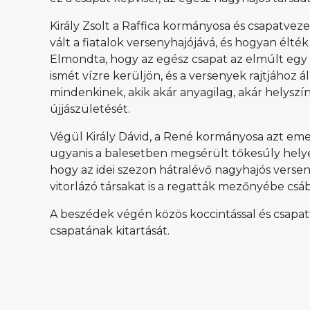
Király Zsolt a Raffica kormányosa és csapatvez
vált a fiatalok versenyhajójává, és hogyan élté
Elmondta, hogy az egész csapat az elmúlt egy h
ismét vízre kerüljön, és a versenyek rajtjához 
mindenkinek, akik akár anyagilag, akár helyszí
újjászületését.
Végül Király Dávid, a René kormányosa azt emelt
ugyanis a balesetben megsérült tőkesúly helyet 
hogy az idei szezon hátralévő nagyhajós verseny
vitorlázó társakat is a regatták mezőnyébe csáb
A beszédek végén közös koccintással és csapatf
csapatának kitartását.