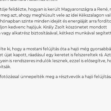
etője felidézte, hogyan is került Magyarországra a René,
k meg azt, ahogy meghiúsult vele az idei Kékszalagon val
ónapban szinte minden idejét és energiáját arra fordíto
álljon kedvenc hajójuk. Király Zsolt köszönetet mondott
n vagy alkatrész biztosításával, kétkezi munkával segíte
e ki, hogy a mostani felújítás óta a hajó még gyorsabbá 
újat kapott, ráadásul egy keretet is felszereltek rá. Azt
ein is rendszeres indulók lesznek, ezzel is elősegítve, h
ítsák.
otózással ünnepelték meg a résztvevők a hajó felújítás