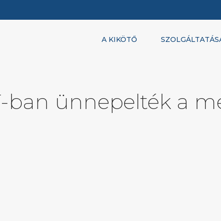
A KIKÖTŐ
SZOLGÁLTATÁS
-ban ünnepelték a m