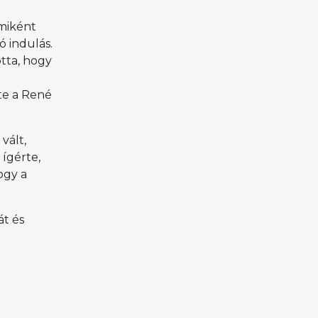
kikötőbe érkezett a hazai optimistes
vitorlázótársadalom egy része, hogy
 miként
három napon keresztül tanuljanak
ó indulás.
gyakoroljanak, valamint még jobbá
tta, hogy
alakítsák vitorlástudásukat. A változatos
szélviszonyok mellett a […]
tte a René
vált,
 ígérte,
ogy a
át és