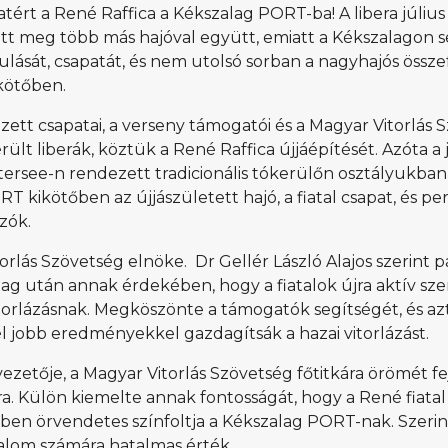
ért a René Raffica a Kékszalag PORT-ba! A libera július
ott meg több más hajóval együtt, emiatt a Kékszalagon 
julását, csapatát, és nem utolsó sorban a nagyhajós össz
kötőben.
zett csapatai, a verseny támogatói és a Magyar Vitorlás 
ült liberák, köztük a René Raffica újjáépítését. Azóta a
tersee-n rendezett tradicionális tókerülőn osztályukban
 kikötőben az újjászületett hajó, a fiatal csapat, és pe
zók.
ás Szövetség elnöke. Dr Gellér László Alajos szerint p
lag után annak érdekében, hogy a fiatalok újra aktív sze
torlázásnak. Megköszönte a támogatók segítségét, és azt
él jobb eredményekkel gazdagítsák a hazai vitorlázást.
etője, a Magyar Vitorlás Szövetség főtitkára örömét fej
a. Külön kiemelte annak fontosságát, hogy a René fiatal
ben örvendetes színfoltja a Kékszalag PORT-nak. Szerin
dalom számára hatalmas érték.