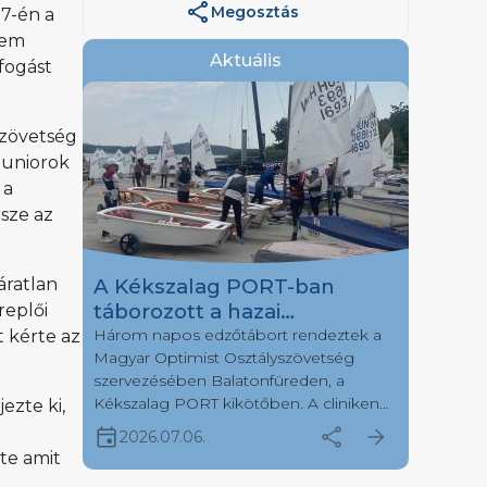
share
Megosztás
 7-én a
sem
Aktuális
efogást
Szövetség
 juniorok
 a
rsze az
A Kékszalag PORT-ban
áratlan
táborozott a hazai
replői
Optimistes mezőny egy
Három napos edzőtábort rendeztek a
 kérte az
Magyar Optimist Osztályszövetség
része
szervezésében Balatonfüreden, a
Kékszalag PORT kikötőben. A cliniken
ezte ki,
több, mint negyven fiatal versenyző
event
share
arrow_forward
2026.07.06.
érkezett hét különböző vitorlásklubból.
te amit
Július első hetén a Kékszalag Port