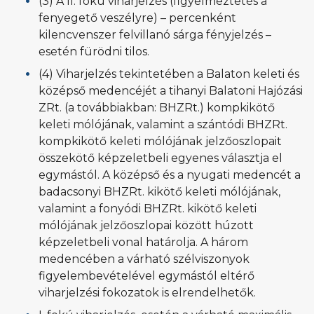
(3) A II. fokú viharjelzés (figyelmeztetés a
fenyegető veszélyre) – percenként
kilencvenszer felvillanó sárga fényjelzés –
esetén fürödni tilos.
(4) Viharjelzés tekintetében a Balaton keleti és
középső medencéjét a tihanyi Balatoni Hajózási
ZRt. (a továbbiakban: BHZRt.) kompkikötő
keleti mólójának, valamint a szántódi BHZRt.
kompkikötő keleti mólójának jelzőoszlopait
összekötő képzeletbeli egyenes választja el
egymástól. A középső és a nyugati medencét a
badacsonyi BHZRt. kikötő keleti mólójának,
valamint a fonyódi BHZRt. kikötő keleti
mólójának jelzőoszlopai között húzott
képzeletbeli vonal határolja. A három
medencében a várható szélviszonyok
figyelembevételével egymástól eltérő
viharjelzési fokozatok is elrendelhetők.