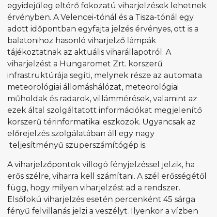
egyidejűleg eltérő fokozatú viharjelzések lehetnek
érvényben. A Velencei-tónál és a Tisza-tónál egy
adott időpontban egyfajta jelzés érvényes, ott is a
balatonihoz hasonló viharjelző lámpák
tájékoztatnak az aktuális viharállapotról. A
viharjelzést a Hungaromet Zrt. korszerű
infrastruktúrája segíti, melynek része az automata
meteorológiai állomáshálózat, meteorológiai
műholdak és radarok, villámmérések, valamint az
ezek által szolgáltatott információkat megjelenítő
korszerű térinformatikai eszközök. Ugyancsak az
előrejelzés szolgálatában áll egy nagy
teljesítményű szuperszámítógép is.
A viharjelzőpontok villogó fényjelzéssel jelzik, ha
erős szélre, viharra kell számítani. A szél erősségétől
függ, hogy milyen viharjelzést ad a rendszer.
Elsőfokú viharjelzés esetén percenként 45 sárga
fényű felvillanás jelzi a veszélyt. Ilyenkor a vízben