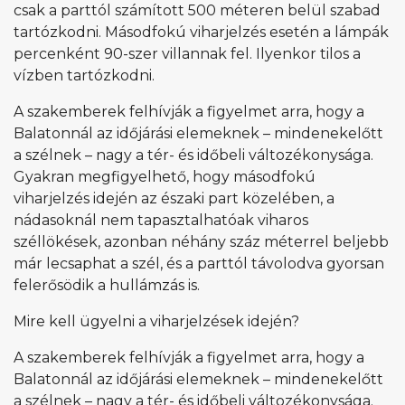
csak a parttól számított 500 méteren belül szabad
tartózkodni. Másodfokú viharjelzés esetén a lámpák
percenként 90-szer villannak fel. Ilyenkor tilos a
vízben tartózkodni.
A szakemberek felhívják a figyelmet arra, hogy a
Balatonnál az időjárási elemeknek – mindenekelőtt
a szélnek – nagy a tér- és időbeli változékonysága.
Gyakran megfigyelhető, hogy másodfokú
viharjelzés idején az északi part közelében, a
nádasoknál nem tapasztalhatóak viharos
széllökések, azonban néhány száz méterrel beljebb
már lecsaphat a szél, és a parttól távolodva gyorsan
felerősödik a hullámzás is.
Mire kell ügyelni a viharjelzések idején?
A szakemberek felhívják a figyelmet arra, hogy a
Balatonnál az időjárási elemeknek – mindenekelőtt
a szélnek – nagy a tér- és időbeli változékonysága.