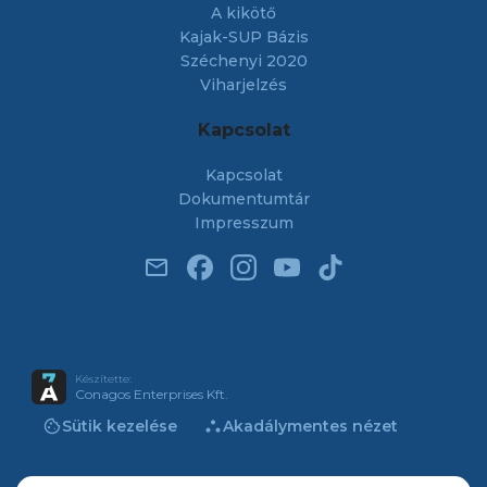
A kikötő
Kajak-SUP Bázis
Széchenyi 2020
Viharjelzés
Kapcsolat
Kapcsolat
Dokumentumtár
Impresszum
email
Készítette:
Conagos Enterprises Kft.
cookie
atr
Sütik kezelése
Akadálymentes nézet