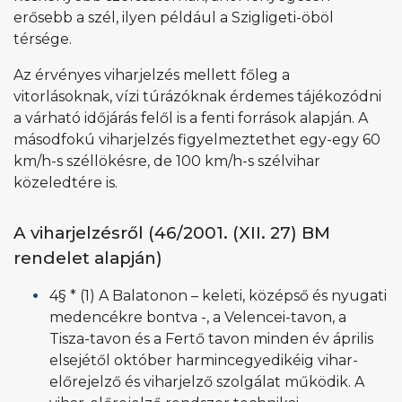
erősebb a szél, ilyen például a Szigligeti-öböl
térsége.
Az érvényes viharjelzés mellett főleg a
vitorlásoknak, vízi túrázóknak érdemes tájékozódni
a várható időjárás felől is a fenti források alapján. A
másodfokú viharjelzés figyelmeztethet egy-egy 60
km/h-s széllökésre, de 100 km/h-s szélvihar
közeledtére is.
A viharjelzésről (46/2001. (XII. 27) BM
rendelet alapján)
4§ * (1) A Balatonon – keleti, középső és nyugati
medencékre bontva -, a Velencei-tavon, a
Tisza-tavon és a Fertő tavon minden év április
elsejétől október harmincegyedikéig vihar-
előrejelző és viharjelző szolgálat működik. A