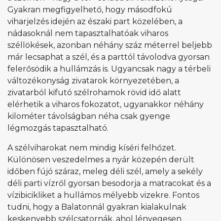
Gyakran megfigyelhető, hogy másodfokú
viharjelzés idején az északi part közelében, a
nádasoknál nem tapasztalhatóak viharos
széllökések, azonban néhány száz méterrel beljebb
már lecsaphat a szél, és a parttól távolodva gyorsan
felerősödik a hullámzás is. Ugyancsak nagy a térbeli
változékonyság zivatarok környezetében, a
zivatarból kifutó szélrohamok rövid idő alatt
elérhetik a viharos fokozatot, ugyanakkor néhány
kilométer távolságban néha csak gyenge
légmozgás tapasztalható.
A szélviharokat nem mindig kíséri felhőzet.
Különösen veszedelmes a nyár közepén derült
időben fújó száraz, meleg déli szél, amely a sekély
déli parti vízről gyorsan besodorja a matracokat és a
vízibicikliket a hullámos mélyebb vizekre. Fontos
tudni, hogy a Balatonnál gyakran kialakulnak
keskenyebb szélcsatornák, ahol lényegesen