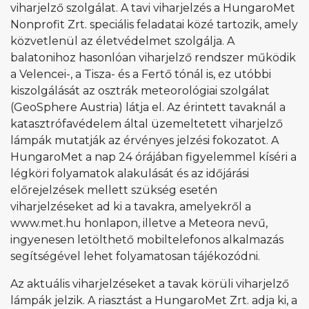
viharjelző szolgálat. A tavi viharjelzés a HungaroMet
Nonprofit Zrt. speciális feladatai közé tartozik, amely
közvetlenül az életvédelmet szolgálja. A
balatonihoz hasonlóan viharjelző rendszer működik
a Velencei-, a Tisza- és a Fertő tónál is, ez utóbbi
kiszolgálását az osztrák meteorológiai szolgálat
(GeoSphere Austria) látja el. Az érintett tavaknál a
katasztrófavédelem által üzemeltetett viharjelző
lámpák mutatják az érvényes jelzési fokozatot. A
HungaroMet a nap 24 órájában figyelemmel kíséri a
légköri folyamatok alakulását és az időjárási
előrejelzések mellett szükség esetén
viharjelzéseket ad ki a tavakra, amelyekről a
www.met.hu honlapon, illetve a Meteora nevű,
ingyenesen letölthető mobiltelefonos alkalmazás
segítségével lehet folyamatosan tájékozódni.
Az aktuális viharjelzéseket a tavak körüli viharjelző
lámpák jelzik. A riasztást a HungaroMet Zrt. adja ki, a