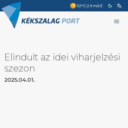
dark_mode
translate
|
32°C
2.9 m/s É
menu
Elindult az idei viharjelzési
szezon
2025.04.01.