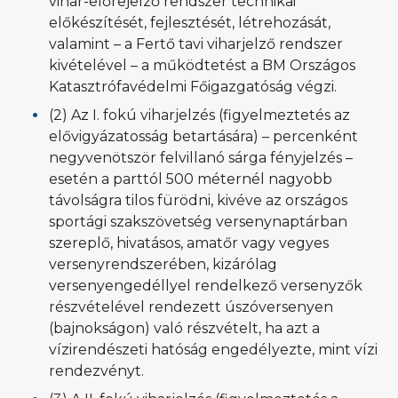
vihar-előrejelző rendszer technikai
előkészítését, fejlesztését, létrehozását,
valamint – a Fertő tavi viharjelző rendszer
kivételével – a működtetést a BM Országos
Katasztrófavédelmi Főigazgatóság végzi.
(2) Az I. fokú viharjelzés (figyelmeztetés az
elővigyázatosság betartására) – percenként
negyvenötször felvillanó sárga fényjelzés –
esetén a parttól 500 méternél nagyobb
távolságra tilos fürödni, kivéve az országos
sportági szakszövetség versenynaptárban
szereplő, hivatásos, amatőr vagy vegyes
versenyrendszerében, kizárólag
versenyengedéllyel rendelkező versenyzők
részvételével rendezett úszóversenyen
(bajnokságon) való részvételt, ha azt a
vízirendészeti hatóság engedélyezte, mint vízi
rendezvényt.