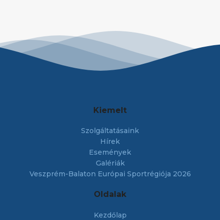
Kiemelt
Szolgáltatásaink
Hírek
Események
Galériák
Veszprém-Balaton Európai Sportrégiója 2026
Oldalak
Kezdőlap