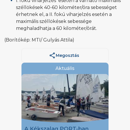
I. fokú viharjelzés esetén a várható maximális
széllökések 40-60 kilométer/óra sebességet
érhetnek el, a II. fokú viharjelzés esetén a
maximális széllökések sebessége
meghaladhatja a 60 kilométer/órát.
(Borítókép: MTI/ Gulyás Attila)
share
Megosztás
Aktuális
A Kékszalag PORT-ban