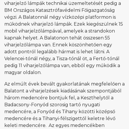
viharjelző lámpák technikai üzemeltetését pedig a
BM Országos Katasztrófavédelmi Főigazgatóság
végzi. A Balatonnál négy vízközépi platformon is
működnek viharjelző lámpák. Ezek kiegészülnek 15
mobil viharjelzőlámpával, amelyek a strandokon
kapnak helyet. A Balatonon tehát összesen 55
viharjelzőlámpa van. Ennek köszönhetően egy
adott pontról legalább hármat is lehet látni. A
Velencei-tónál négy, a Tisza-tónál öt, a Fertő-tónál
pedig 11 viharjelzőlámpa van, ebből egy működik a
magyar oldalon.
Az elmúlt évek bevált gyakorlatának megfelelően a
Balatont a viharjelzések kiadásának szempontjából
három medencére bontjuk fel, a Keszthelytől a
Badacsony-Fonyód szorosig tartó nyugati
medencére, a Fonyód és Tihany közötti középső
medencére és a Tihanyi-félszigettől keletre lévő
keleti medencére. Az egyes medencékben