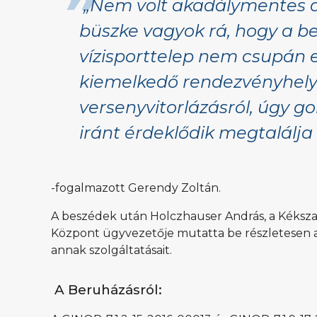
„Nem volt akadálymentes az
büszke vagyok rá, hogy a be
vízisporttelep nem csupán 
kiemelkedő rendezvényhelys
versenyvitorlázásról, úgy 
iránt érdeklődik megtalálja
-fogalmazott Gerendy Zoltán.
A beszédek után Holczhauser András, a Kéksza
Központ ügyvezetője mutatta be részletesen a k
annak szolgáltatásait.
A Beruházásról: