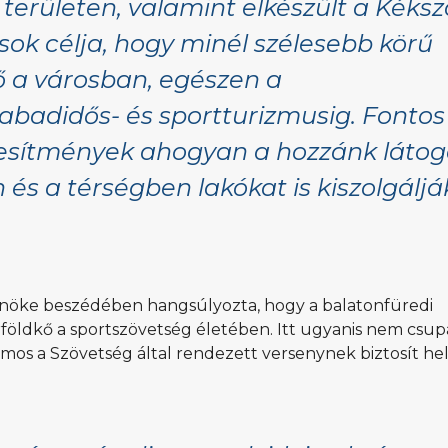
 területen, valamint elkészült a Kéksz
ok célja, hogy minél szélesebb körű
ő a városban, egészen a
abadidős- és sportturizmusig. Fontos
tesítmények ahogyan a hozzánk látog
és a térségben lakókat is kiszolgálják
lnöke beszédében hangsúlyozta, hogy a balatonfüredi
földkő a sportszövetség életében. Itt ugyanis nem csup
mos a Szövetség által rendezett versenynek biztosít hel