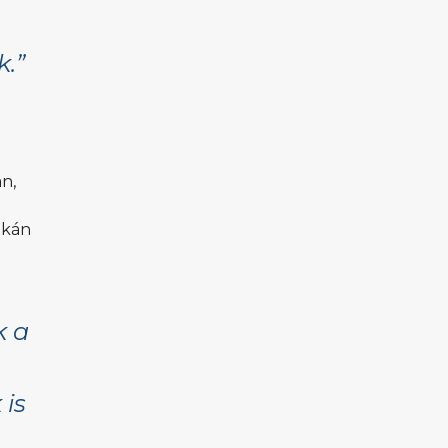
gyakoroljanak, valamint még jobbá
alakítsák vitorlástudásukat. A változatos
k.”
szélviszonyok mellett a […]
n,
okán
k a
 is