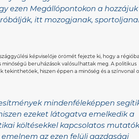
ogy ezen Megállópontokon a hozzájuk
óbálják, itt mozogjanak, sportoljana
zággyűlési képviselője örömét fejezte ki, hogy a régióba
 minőségű beruházások valósulhattak meg. A politikus
k tekinthetőek, hiszen éppen a minőség és a színvonal 
tesítmények mindenféleképpen segíti
, hiszen ezeket látogatva emelkedik a
tikai költésekkel kapcsolatos mutatók
l emelnem az ezen felüli gazdasági