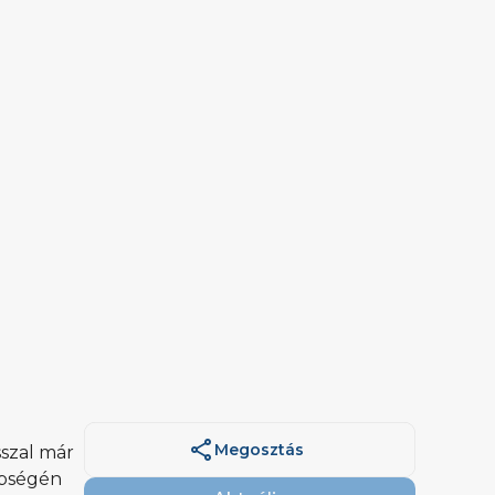
share
Megosztás
sszal már
epségén