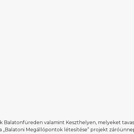
ltek Balatonfüreden valamint Keszthelyen, melyeket tava
l a „Balatoni Megállópontok létesítése” projekt záróünn