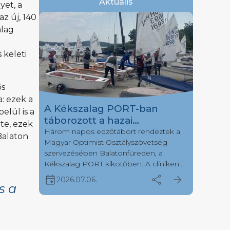
Aktuális
yet, a
az új, 140
alag
 keleti
ős
: ezek a
A Kékszalag PORT-ban
elül is a
táborozott a hazai
te, ezek
Optimistes mezőny egy
Három napos edzőtábort rendeztek a
Balaton
Magyar Optimist Osztályszövetség
része
szervezésében Balatonfüreden, a
Kékszalag PORT kikötőben. A cliniken
több, mint negyven fiatal versenyző
event
share
arrow_forward
2026.07.06.
érkezett hét különböző vitorlásklubból.
s a
Július első hetén a Kékszalag Port
kikötőbe érkezett a hazai optimistes
vitorlázótársadalom egy része, hogy
három napon keresztül tanuljanak