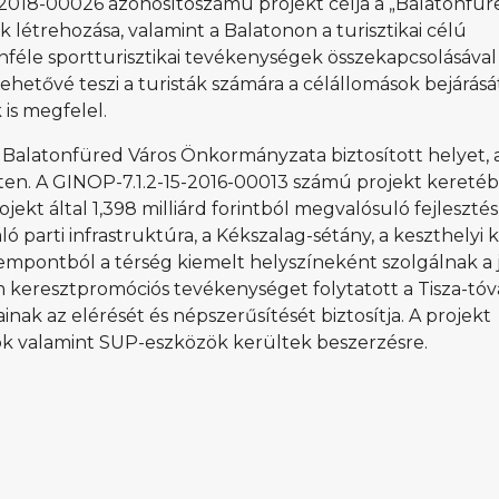
-2018-00026 azonosítószámú projekt célja a „Balatonfür
k létrehozása, valamint a Balatonon a turisztikai célú
önféle sportturisztikai tevékenységek összekapcsolásával
ehetővé teszi a turisták számára a célállomások bejárásá
 is megfelel.
 Balatonfüred Város Önkormányzata biztosított helyet, 
ten. A GINOP-7.1.2-15-2016-00013 számú projekt keretéb
jekt által 1,398 milliárd forintból megvalósuló fejleszté
ló parti infrastruktúra, a Kékszalag-sétány, a keszthelyi k
empontból a térség kiemelt helyszíneként szolgálnak a 
keresztpromóciós tevékenységet folytatott a Tisza-tóva
nak az elérését és népszerűsítését biztosítja. A projekt
kok valamint SUP-eszközök kerültek beszerzésre.