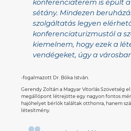
konferenciaterem is épült a
sétány. Mindezen beruházás
szolgáltatás legyen elérhet
konferenciaturizmustól a sz
kiemelnem, hogy ezek a lé
vendégeket, úgy a városban 
-fogalmazott Dr. Bóka István.
Gerendy Zoltán a Magyar Vitorlás Szövetség e
megállópont létrejötte egy nagyon fontos mér
hajóhelyet bérlők találtak otthonra, hanem szá
létesítmény.