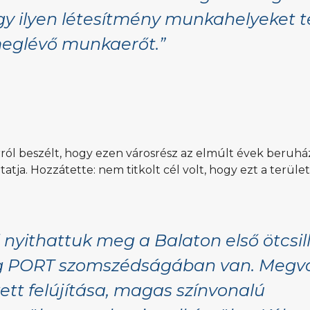
egy ilyen létesítmény munkahelyeket 
meglévő munkaerőt.”
ról beszélt, hogy ezen városrész az elmúlt évek beruhá
ja. Hozzátette: nem titkolt cél volt, hogy ezt a terül
l nyithattuk meg a Balaton első ötcsil
lag PORT szomszédságában van. Megva
tt felújítása, magas színvonalú