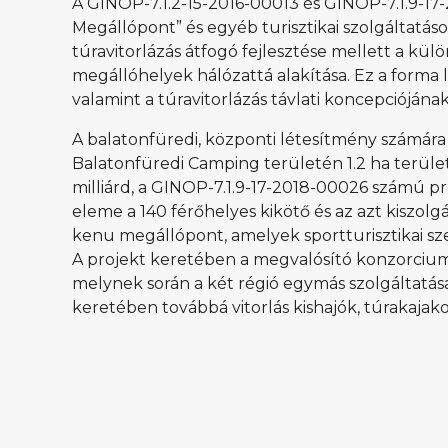
A GINOP-7.1.2-15-2016-00013 és GINOP-7.1.9-17
Megállópont” és egyéb turisztikai szolgáltatáso
túravitorlázás átfogó fejlesztése mellett a kül
megállóhelyek hálózattá alakítása. Ez a forma l
valamint a túravitorlázás távlati koncepciójának
A balatonfüredi, központi létesítmény számára
Balatonfüredi Camping területén 1.2 ha terüle
milliárd, a GINOP-7.1.9-17-2018-00026 számú pro
eleme a 140 férőhelyes kikötő és az azt kiszolgá
kenu megállópont, amelyek sportturisztikai sz
A projekt keretében a megvalósító konzorcium 
melynek során a két régió egymás szolgáltatásai
keretében továbbá vitorlás kishajók, túrakaja