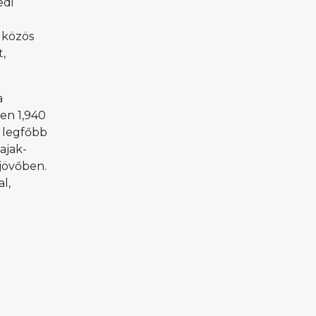
edi
 közös
t,
a
en 1,940
s legfőbb
ajak-
jövőben.
l,