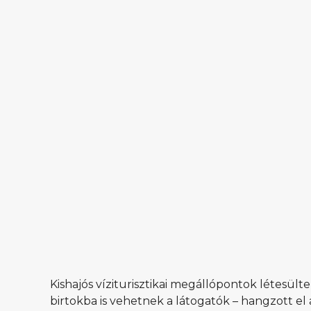
Kishajós víziturisztikai megállópontok létesü
birtokba is vehetnek a látogatók – hangzott e