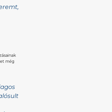
teremt,
zásainak
etet még
lagos
lósult