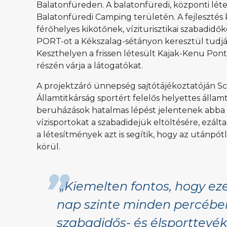
Balatonfüreden. A balatonfüredi, központi lét
Balatonfüredi Camping területén. A fejlesztés k
férőhelyes kikötőnek, víziturisztikai szabadi
PORT-ot a Kékszalag-sétányon keresztül tudjá
Keszthelyen a frissen létesült Kajak-Kenu Pont a
részén várja a látogatókat.
A projektzáró ünnepség sajtótájékoztatóján S
Államtitkárság sportért felelős helyettes álla
beruházások hatalmas lépést jelentenek abba az
vízisportokat a szabadidejük eltöltésére, ezál
a létesítmények azt is segítik, hogy az után
körül.
„Kiemelten fontos, hogy ez
nap szinte minden percében
szabadidős- és élsporttevé