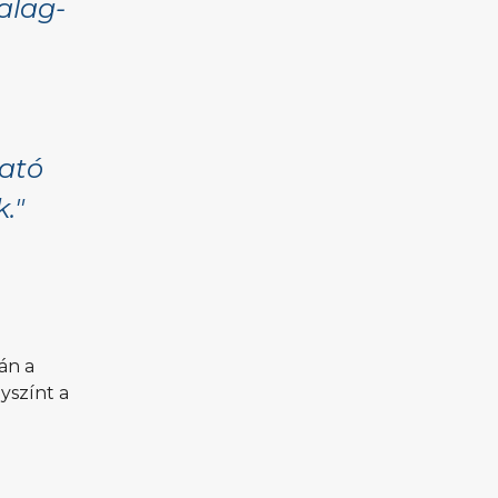
alag-
ató
."
án a
yszínt a