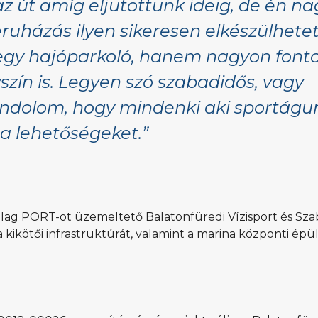
 út amíg eljutottunk ideig, de én n
ruházás ilyen sikeresen elkészülhetet
egy hajóparkoló, hanem nagyon fonto
zín is. Legyen szó szabadidős, vagy
gondolom, hogy mindenki aki sportágu
 a lehetőségeket.”
lag PORT-ot üzemeltető Balatonfüredi Vízisport és Sz
ikötői infrastruktúrát, valamint a marina központi épül