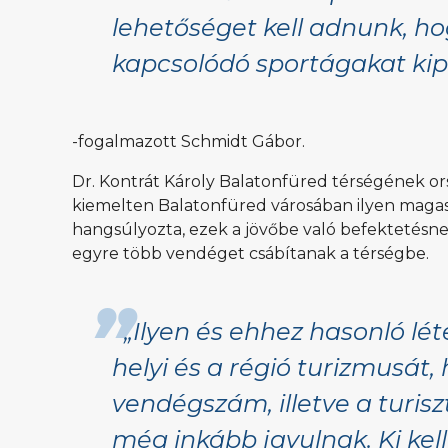
lehetőséget kell adnunk, h
kapcsolódó sportágakat kipr
-fogalmazott Schmidt Gábor.
Dr. Kontrát Károly Balatonfüred térségének ors
kiemelten Balatonfüred városában ilyen magas
hangsúlyozta, ezek a jövőbe való befektetésne
egyre több vendéget csábítanak a térségbe.
„Ilyen és ehhez hasonló lé
helyi és a régió turizmusát
vendégszám, illetve a turisz
még inkább javulnak. Ki kel