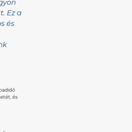
agyon
t. Ez a
s és
nk
abadidő
etét, és