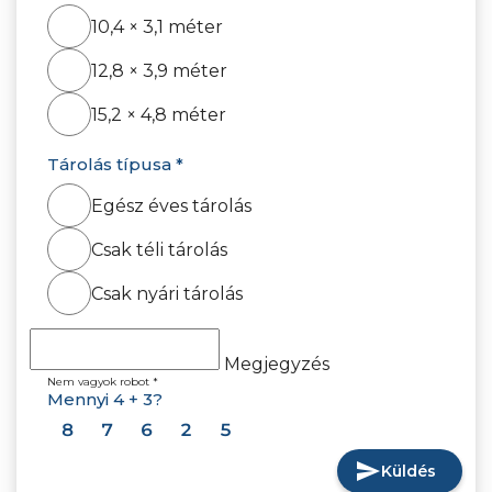
10,4 × 3,1 méter
12,8 × 3,9 méter
15,2 × 4,8 méter
Tárolás típusa *
Egész éves tárolás
Csak téli tárolás
Csak nyári tárolás
Megjegyzés
Nem vagyok robot *
Mennyi 4 + 3?
88
57
36
62
25
send
Küldés