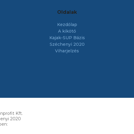
Oldalak
Kezdőlap
A kikötő
Kajak-SUP Bázis
Széchenyi 2020
Viharjelzés
profit Kft.
henyi 2020
ben: