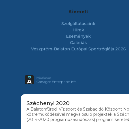
Kiemelt
Szolgáltatásaink
Hírek
Események
Galériák
Veszprém-Balaton Európai Sportrégiója 2026
Készítette:
Conagos Enterprises Kft.
Széchenyi 2020
A Balatonfüredi Vízisport és Szabadidő Központ Non
közreműködésével megvalósuló projektek a Széc
(2014-2020 programozási időszak) program kereté