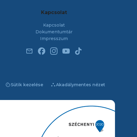
Kapcsolat
Kapcsolat
Dokumentumtár
Impresszum
email
cookie
atr
Sütik kezelése
Akadálymentes nézet