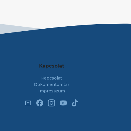
Kapcsolat
Kapcsolat
Dokumentumtár
Impresszum
email