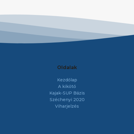
Oldalak
Kezdőlap
A kikötő
Kajak-SUP Bázis
Széchenyi 2020
Viharjelzés