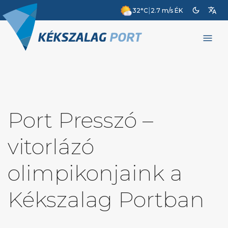
dark_mode
translate
|
32°C
2.7 m/s ÉK
menu
Port Presszó –
vitorlázó
olimpikonjaink a
Kékszalag Portban