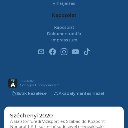
Viharjelzés
Kapcsolat
Kapcsolat
Dokumentumtár
Impresszum
email
Készítette:
Conagos Enterprises Kft.
cookie
atr
Sütik kezelése
Akadálymentes nézet
Széchenyi 2020
A Balatonfüredi Vízisport és Szabadidő Központ
Nonprofit Kft. közreműködésével megvalósuló