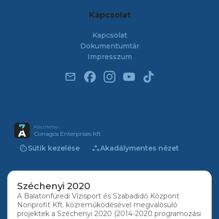
Kapcsolat
Kapcsolat
Dokumentumtár
Impresszum
email
Készítette:
Conagos Enterprises Kft.
cookie
atr
Sütik kezelése
Akadálymentes nézet
Széchenyi 2020
A Balatonfüredi Vízisport és Szabadidő Központ
Nonprofit Kft. közreműködésével megvalósuló
projektek a Széchenyi 2020 (2014-2020 programozási