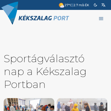
dark_mode
translate
|
27°C
2.7 m/s ÉK
menu
Sportágválasztó
nap a Kékszalag
Portban