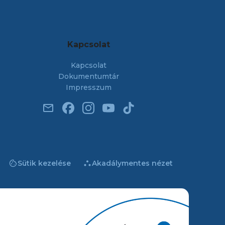
Kapcsolat
Kapcsolat
Dokumentumtár
Impresszum
email
cookie
atr
Sütik kezelése
Akadálymentes nézet