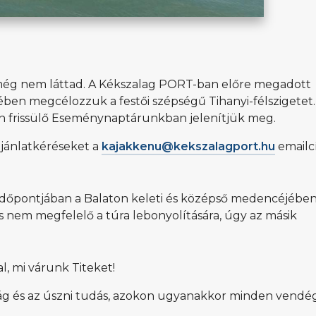
 még nem láttad. A Kékszalag PORT-ban előre megadott
ben megcélozzuk a festői szépségű Tihanyi-félszigetet.
san frissülő Eseménynaptárunkban jelenítjük meg.
ajánlatkéréseket a
kajakkenu@kekszalagport.hu
emailc
időpontjában a Balaton keleti és középső medencéjébe
ás nem megfelelő a túra lebonyolítására, úgy az másik
, mi várunk Titeket!
onság és az úszni tudás, azokon ugyanakkor minden vend