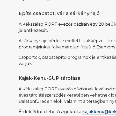
Építs csapatot, vár a sárkányhajó
A Kékszalag PORT evezős bázisán egy 20 beülős 
jelentkezését.
A sárkányhajó bérlése mellett szakképzett kor
programjainkat folyamatosan frissülő Esemény
Csoportok, csapatépítő programok jelentkezés
várjuk!
Kajak-Kenu-SUP tárolása
A Kékszalag PORT evezős bázisának leválaszto
éves tárolási szerződés keretében vehetnek igé
Balatonfüreden élők, valamint a térségben nya
Érdeklődni a lehetőségekről a
kajakkenu@kek