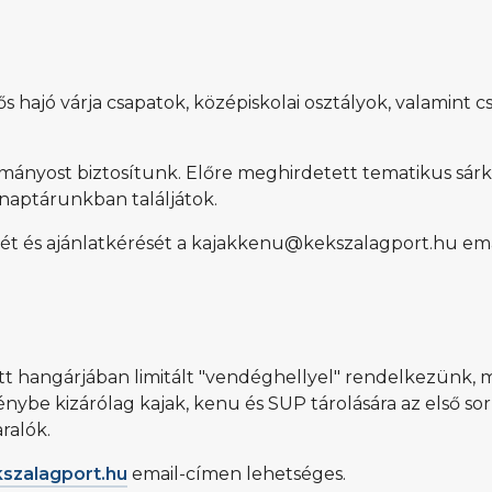
hajó várja csapatok, középiskolai osztályok, valamint c
mányost biztosítunk. Előre meghirdetett tematikus sár
naptárunkban találjátok.
ét és ajánlatkérését a kajakkenu@kekszalagport.hu em
tt hangárjában limitált "vendéghellyel" rendelkezünk, 
nybe kizárólag kajak, kenu és SUP tárolására az első so
ralók.
szalagport.hu
email-címen lehetséges.