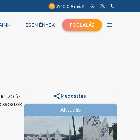
dark_mode
translate
phone
|
37°C
0.9 m/s K
menu
AINK
ESEMÉNYEK
FOGLALÁS
share
Megosztás
10-20 fő
 csapatok
Aktuális