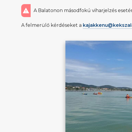
A Balatonon másodfokú viharjelzés eseté
A felmerülő kérdéseket a
kajakkenu@kekszal