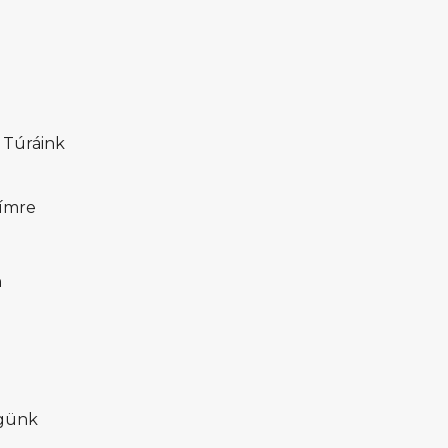
 Túráink
ímre
n
égünk