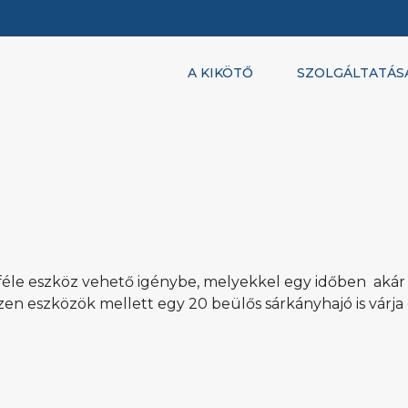
A KIKÖTŐ
SZOLGÁLTATÁS
éle eszköz vehető igénybe, melyekkel egy időben akár 
zen eszközök mellett egy 20 beülős sárkányhajó is várja