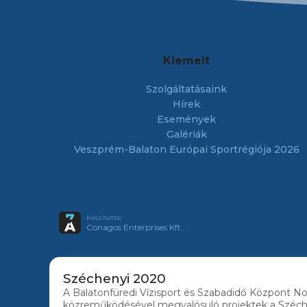
Kiemelt
Szolgáltatásaink
Hírek
Események
Galériák
Veszprém-Balaton Európai Sportrégiója 2026
Készítette:
Conagos Enterprises Kft.
Széchenyi 2020
A Balatonfüredi Vízisport és Szabadidő Központ Non
közreműködésével megvalósuló projektek a Széc