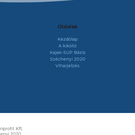
Oldalak
Kezdőlap
A kikötő
Kajak-SUP Bázis
Széchenyi 2020
Viharjelzés
profit Kft.
henyi 2020