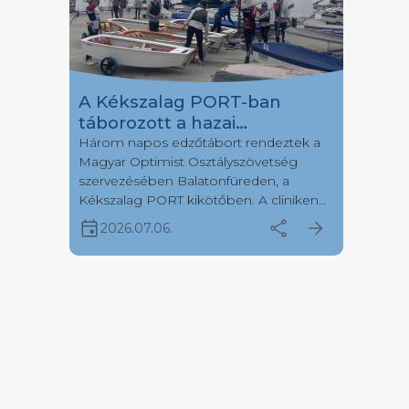
A Kékszalag PORT-ban
táborozott a hazai
Optimistes mezőny egy
Három napos edzőtábort rendeztek a
Magyar Optimist Osztályszövetség
része
szervezésében Balatonfüreden, a
Kékszalag PORT kikötőben. A cliniken
több, mint negyven fiatal versenyző
event
share
arrow_forward
2026.07.06.
érkezett hét különböző vitorlásklubból.
Július első hetén a Kékszalag Port
kikötőbe érkezett a hazai optimistes
vitorlázótársadalom egy része, hogy
három napon keresztül tanuljanak
gyakoroljanak, valamint még jobbá
alakítsák vitorlástudásukat. A változatos
szélviszonyok mellett a […]