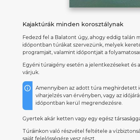
Kajaktúrák minden korosztálynak
Fedezd fel a Balatont úgy, ahogy eddig talán
időpontban túrákat szervezünk, melyek kereté
programjait, valamint időpontjait a folyamato
Egyéni túraigény esetén a jelentkezéseket és 
várjuk.
Amennyiben az adott túra meghirdetett 
viharjelzés van érvényben, vagy az időjár
időpontban kerül megrendezésre.
Gyertek akár ketten vagy egy egész társasággal
Túráinkon való részvétel feltétele a vízbizt
saját felelősségére vesz részt.