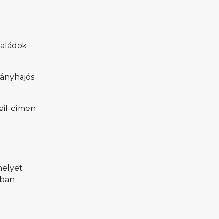
saládok
kányhajós
ail-címen
melyet
rban