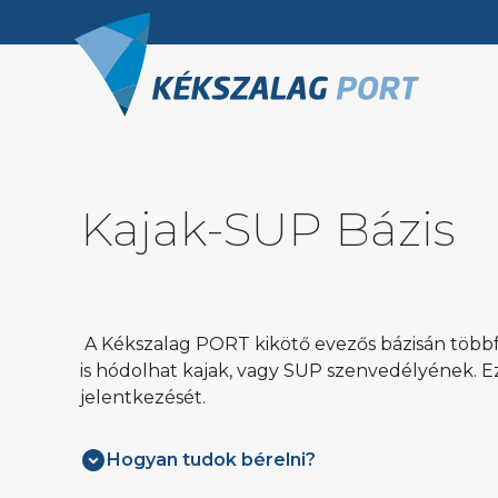
Kajak-SUP Bázis
A Kékszalag PORT kikötő evezős bázisán többf
is hódolhat kajak, vagy SUP szenvedélyének. E
jelentkezését.
Hogyan tudok bérelni?