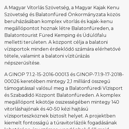
A Magyar Vitorlás Szövetség, a Magyar Kajak Kenu
Szövetség és Balatonfüred Önkormányzata közös
beruházásában komplex vitorlás és kajak-kenu
megállópontot hoznak létre Balatonfüreden, a
Balatontourist Füred Kemping és Üdülőfalu
melletti területen. A központ célja a balatoni
vízisportok minden érdeklődő számára elérhetővé
tétele, valamint a balatoni vízitúrázás
népszerűsítése.
A GINOP 7.1.2-15-2016-00013 és GINOP-7.1.9-17-2018-
00026 keretében mintegy 2,1 milliárd összegű
támogatással valósul meg a Balatonfüredi Vízisport
és Szabadidő Központ Balatonfüreden. A komplex
megállópont kikötője összességében mintegy 140
vitorláshajónak és 40-50 kézi hajtású
vízisporteszköznek biztosít helyet. A projektben
kiemelt fontosságú a túravitorlázók fogadásának