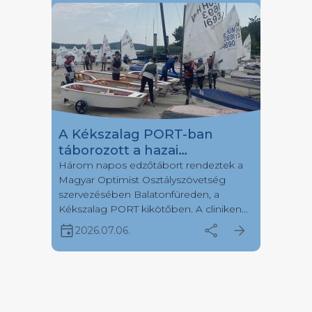
A Kékszalag PORT-ban
táborozott a hazai
Optimistes mezőny egy
Három napos edzőtábort rendeztek a
Magyar Optimist Osztályszövetség
része
szervezésében Balatonfüreden, a
Kékszalag PORT kikötőben. A cliniken
több, mint negyven fiatal versenyző
event
share
arrow_forward
2026.07.06.
érkezett hét különböző vitorlásklubból.
Július első hetén a Kékszalag Port
kikötőbe érkezett a hazai optimistes
vitorlázótársadalom egy része, hogy
három napon keresztül tanuljanak
gyakoroljanak, valamint még jobbá