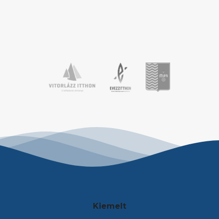
alakítsák vitorlástudásukat. A változatos
szélviszonyok mellett a […]
Kiemelt