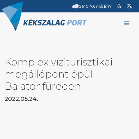
dark_mode
translate
|
26°C
7.6 m/s ÉNY
menu
Komplex víziturisztikai
megállópont épül
Balatonfüreden
2022.05.24.