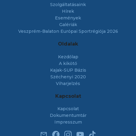
Szolgáltatásaink
Hírek
Események
Galériák
Veszprém-Balaton Európai Sportrégiója 2026
Oldalak
Kezdőlap
A kikötő
Kajak-SUP Bázis
Széchenyi 2020
Viharjelzés
Kapcsolat
Kapcsolat
Dokumentumtár
Impresszum
email