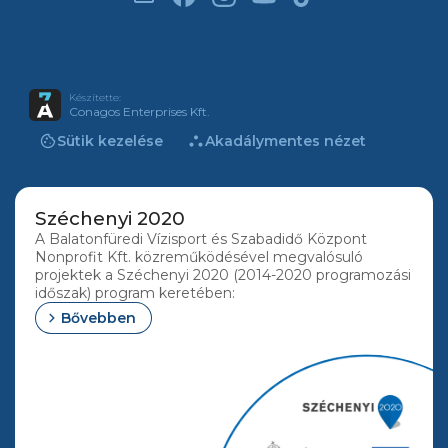
Készítette:
Conagos Enterprises Kft.
cookie
atr
Sütik kezelése
Akadálymentes nézet
Széchenyi 2020
A Balatonfüredi Vízisport és Szabadidő Központ
Nonprofit Kft. közreműködésével megvalósuló
projektek a Széchenyi 2020 (2014-2020 programozási
időszak) program keretében:
chevron_right
Bővebben