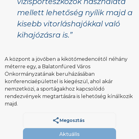
vízisporteszközök használata
mellett lehetőség nyílik majd a
kisebb vitorláshajókkal való
kihajózásra is.”
A központ a jövőben a kikötőmedencétől néhány
méterre egy, a Balatonfüred Város
Önkormányzatának beruházásában
konferenciaépülettel is kiegészül, ahol akár
nemzetközi, a sportágakhoz kapcsolódó
rendezvények megtartására is lehetőség kínálkozik
majd.
share
Megosztás
Aktuális