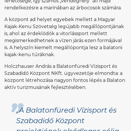
lehetősége, így számos „vendéghely” áll majd
rendelkezésre a marinában az árbocosok számára.
A központ ad helyet egyebek mellett a Magyar
Kajak-Kenu Szövetség legújabb megállópontjának
is, ahol az érdeklődők a vitorlássport mellett
megismerkedhetnek a vízen járás ezen formájával
is. A helyszín kiemelt megállópontja lesz a balatoni
kajak-kenu túráknak.
Holczhauser András a Balatonfüredi Vízisport és
Szabadidő Központ NKft. ügyvezetője elmondta: a
központ létrehozása nagyon fontos lépés a Balaton
aktív turizmusának fejlesztésében.
„A Balatonfüredi Vízisport és
Szabadidő Központ