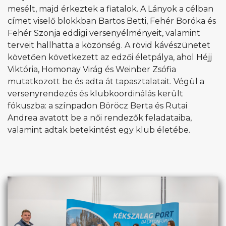
mesélt, majd érkeztek a fiatalok. A Lányok a célban
címet viselő blokkban Bartos Betti, Fehér Boróka és
Fehér Szonja eddigi versenyélményeit, valamint
terveit hallhatta a közönség. A rövid kávészünetet
követően következett az edzői életpálya, ahol Héjj
Viktória, Homonay Virág és Weinber Zsófia
mutatkozott be és adta át tapasztalatait. Végül a
versenyrendezés és klubkoordinálás került
fókuszba: a színpadon Böröcz Berta és Rutai
Andrea avatott be a női rendezők feladataiba,
valamint adtak betekintést egy klub életébe.
A délutáni program nyitányaként Mohos Katalin
mutatta be a parton a Yacht 2020 vitorlást, annak
történetét és felszereléseit. Ezt követően a hölgyek
több turnusban vízre szálltak, hogy a gyakorlatban