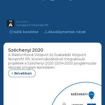
Készítette:
Conagos Enterprises Kft.
cookie
atr
Sütik kezelése
Akadálymentes nézet
Széchenyi 2020
A Balatonfüredi Vízisport és Szabadidő Központ
Nonprofit Kft. közreműködésével megvalósuló
projektek a Széchenyi 2020 (2014-2020 programozási
időszak) program keretében:
chevron_right
Bővebben