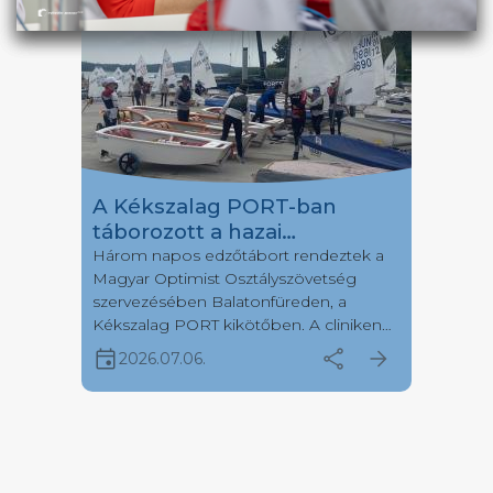
A Kékszalag PORT-ban
táborozott a hazai
Optimistes mezőny egy
Három napos edzőtábort rendeztek a
Magyar Optimist Osztályszövetség
része
szervezésében Balatonfüreden, a
Kékszalag PORT kikötőben. A cliniken
több, mint negyven fiatal versenyző
event
share
arrow_forward
2026.07.06.
érkezett hét különböző vitorlásklubból.
Július első hetén a Kékszalag Port
kikötőbe érkezett a hazai optimistes
vitorlázótársadalom egy része, hogy
három napon keresztül tanuljanak
gyakoroljanak, valamint még jobbá