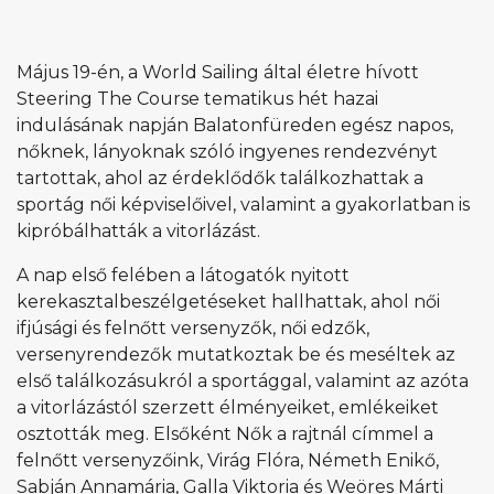
Május 19-én, a World Sailing által életre hívott
Steering The Course tematikus hét hazai
indulásának napján Balatonfüreden egész napos,
nőknek, lányoknak szóló ingyenes rendezvényt
tartottak, ahol az érdeklődők találkozhattak a
sportág női képviselőivel, valamint a gyakorlatban is
kipróbálhatták a vitorlázást.
A nap első felében a látogatók nyitott
kerekasztalbeszélgetéseket hallhattak, ahol női
ifjúsági és felnőtt versenyzők, női edzők,
versenyrendezők mutatkoztak be és meséltek az
első találkozásukról a sportággal, valamint az azóta
a vitorlázástól szerzett élményeiket, emlékeiket
osztották meg. Elsőként Nők a rajtnál címmel a
felnőtt versenyzőink, Virág Flóra, Németh Enikő,
Sabján Annamária, Galla Viktoria és Weöres Márti