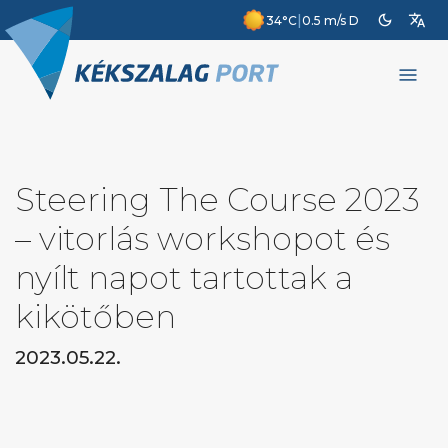
dark_mode
translate
|
34°C
0.5 m/s D
menu
Steering The Course 2023
– vitorlás workshopot és
nyílt napot tartottak a
kikötőben
2023.05.22.