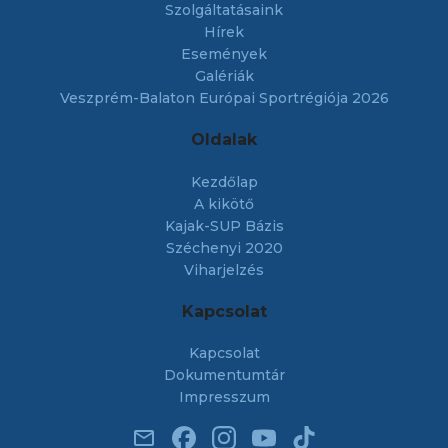
Szolgáltatásaink
Hírek
Események
Galériák
Veszprém-Balaton Európai Sportrégiója 2026
Oldalak
Kezdőlap
A kikötő
Kajak-SUP Bázis
Széchenyi 2020
Viharjelzés
Kapcsolat
Kapcsolat
Dokumentumtár
Impresszum
email