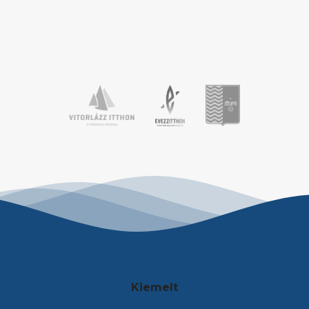
alakítsák vitorlástudásukat. A változatos
szélviszonyok mellett a […]
Kiemelt