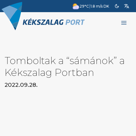
dark_mode
translate
|
29°C
1.8 m/s DK
menu
Tomboltak a “sámánok” a
Kékszalag Portban
2022.09.28.