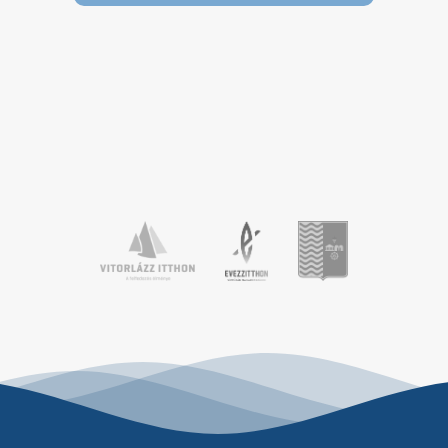
Július első hetén a Kékszalag Port
kikötőbe érkezett a hazai optimistes
vitorlázótársadalom egy része, hogy
három napon keresztül tanuljanak
gyakoroljanak, valamint még jobbá
alakítsák vitorlástudásukat. A változatos
szélviszonyok mellett a […]