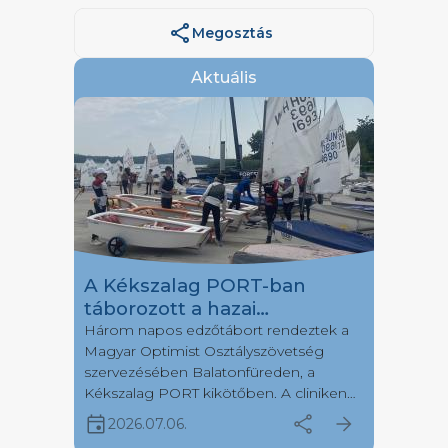
share
Megosztás
Aktuális
A Kékszalag PORT-ban
táborozott a hazai
Optimistes mezőny egy
Három napos edzőtábort rendeztek a
Magyar Optimist Osztályszövetség
része
szervezésében Balatonfüreden, a
Kékszalag PORT kikötőben. A cliniken
több, mint negyven fiatal versenyző
event
share
arrow_forward
2026.07.06.
érkezett hét különböző vitorlásklubból.