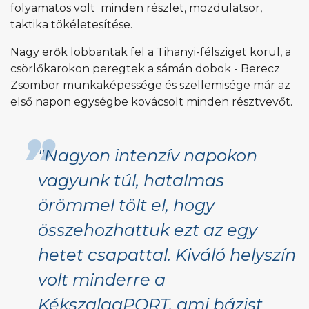
folyamatos volt minden részlet, mozdulatsor,
taktika tökéletesítése.
Nagy erők lobbantak fel a Tihanyi-félsziget körül, a
csörlőkarokon peregtek a sámán dobok - Berecz
Zsombor munkaképessége és szellemisége már az
első napon egységbe kovácsolt minden résztvevőt.
"Nagyon intenzív napokon
vagyunk túl, hatalmas
örömmel tölt el, hogy
összehozhattuk ezt az egy
hetet csapattal. Kiváló helyszín
volt minderre a
KékszalagPORT, ami bázist