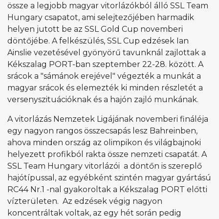
össze a legjobb magyar vitorlázókból álló SSL Team
Hungary csapatot, ami selejtezőjében harmadik
helyen jutott be az SSL Gold Cup novemberi
döntőjébe. A felkészülés, SSL Cup edzések Ian
Ainslie vezetésével gyönyörű tavunknál zajlottak a
Kékszalag PORT-ban szeptember 22-28. között. A
srácok a "sámánok erejével" végezték a munkát a
magyar srácok és elemezték ki minden részletét a
versenyszituációknak és a hajón zajló munkának.
A vitorlázás Nemzetek Ligájának novemberi fináléja
egy nagyon rangos összecsapás lesz Bahreinben,
ahova minden ország az olimpikon és világbajnoki
helyezett profikból rakta össze nemzeti csapatát. A
SSL Team Hungary vitorlázói a döntőn is szereplő
hajótípussal, az egyébként szintén magyar gyártású
RC44 Nr.1 -nal gyakoroltak a Kékszalag PORT előtti
vízterületen. Az edzések végig nagyon
koncentráltak voltak, az egy hét során pedig