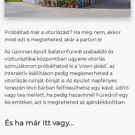
Próbáltad már a vitorlázást? Ha még nem, akkor
most ezt is megteheted, akár a parton is!
Az újonnan épült balatonfüredi szabadidő és
víziturisztikai központban ugyanis vitorlás
szimulátoron próbálhatod ki a ’vízen járást’, az
interaktív kiállításon pedig megismerheted a
vitorlázás csínját-bínját is. Az épület napfényes
teraszán lévő bárban felfrissülhetsz egy kávé, üdítő
vagy tea mellett, ha pedig hazavinnél Füredről egy
kis emléket, azt is megteheted az ajándékboltban.
És ha már itt vagy…