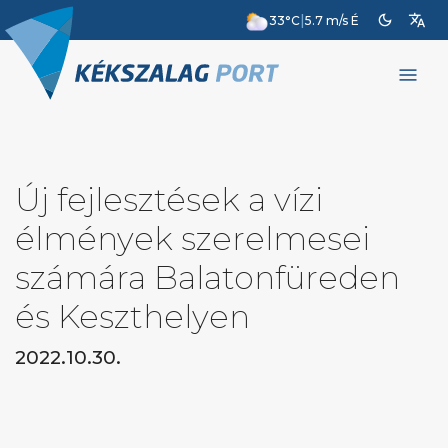
dark_mode
translate
|
33°C
5.7 m/s É
menu
Új fejlesztések a vízi
élmények szerelmesei
számára Balatonfüreden
és Keszthelyen
2022.10.30.