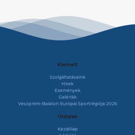
Kiemelt
Szolgáltatásaink
Hírek
Események
Galériák
Veszprém-Balaton Európai Sportrégiója 2026
Oldalak
Kezdőlap