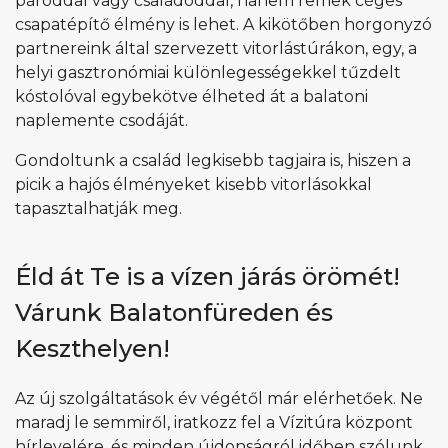
pároddal vagy családoddal, hanem remek céges
csapatépítő élmény is lehet. A kikötőben horgonyzó
partnereink által szervezett vitorlástúrákon, egy, a
helyi gasztronómiai különlegességekkel tűzdelt
kóstolóval egybekötve élheted át a balatoni
naplemente csodáját.
Gondoltunk a család legkisebb tagjaira is, hiszen a
picik a hajós élményeket kisebb vitorlásokkal
tapasztalhatják meg.
Éld át Te is a vízen járás örömét!
Várunk Balatonfüreden és
Keszthelyen!
Az új szolgáltatások év végétől már elérhetőek. Ne
maradj le semmiről, iratkozz fel a Vízitúra központ
hírlevelére, és minden újdonságról időben szólunk