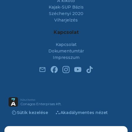
A kikötő
Kajak-SUP Bázis
Széchenyi 2020
Viharjelzés
Kapcsolat
Kapcsolat
Dokumentumtár
Impresszum
email
Készítette:
Conagos Enterprises Kft.
cookie
atr
Sütik kezelése
Akadálymentes nézet