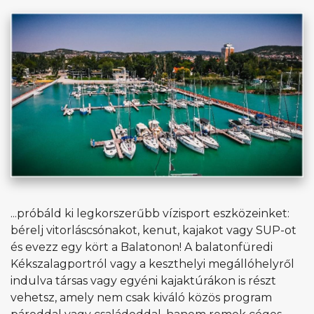
...próbáld ki legkorszerűbb vízisport eszközeinket:
bérelj vitorláscsónakot, kenut, kajakot vagy SUP-ot
és evezz egy kört a Balatonon! A balatonfüredi
Kékszalagportról vagy a keszthelyi megállóhelyről
indulva társas vagy egyéni kajaktúrákon is részt
vehetsz, amely nem csak kiváló közös program