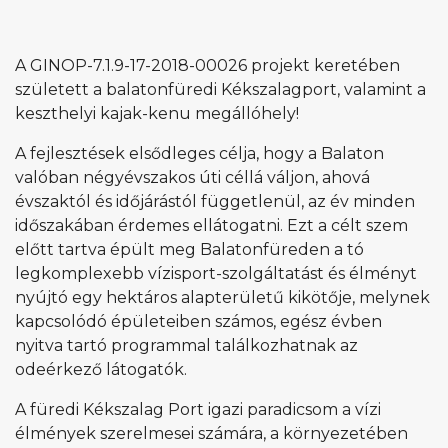
A GINOP-7.1.9-17-2018-00026 projekt keretében
született a balatonfüredi Kékszalagport, valamint a
keszthelyi kajak-kenu megállóhely!
A fejlesztések elsődleges célja, hogy a Balaton
valóban négyévszakos úti céllá váljon, ahová
évszaktól és időjárástól függetlenül, az év minden
időszakában érdemes ellátogatni. Ezt a célt szem
előtt tartva épült meg Balatonfüreden a tó
legkomplexebb vízisport-szolgáltatást és élményt
nyújtó egy hektáros alapterületű kikötője, melynek
kapcsolódó épületeiben számos, egész évben
nyitva tartó programmal találkozhatnak az
odeérkező látogatók.
A füredi Kékszalag Port igazi paradicsom a vízi
élmények szerelmesei számára, a környezetében